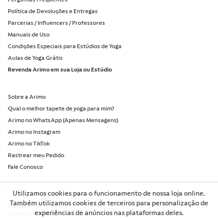
Política de Devoluções e Entregas
Parcerias / Influencers / Professores
Manuais de Uso
Condições Especiais para Estúdios de Yoga
Aulas de Yoga Grátis
Revenda Arimo em sua Loja ou Estúdio
Sobre a Arimo
Qual o melhor tapete de yoga para mim?
Arimo no WhatsApp (Apenas Mensagens)
Arimo no Instagram
Arimo no TikTok
Rastrear meu Pedido
Fale Conosco
1. Onde é para entregar?
Utilizamos cookies para o funcionamento de nossa loja online.
Também utilizamos cookies de terceiros para personalização de
Política de Privacidade
CEP
experiências de anúncios nas plataformas deles.
BUSCAR
Condições de Uso