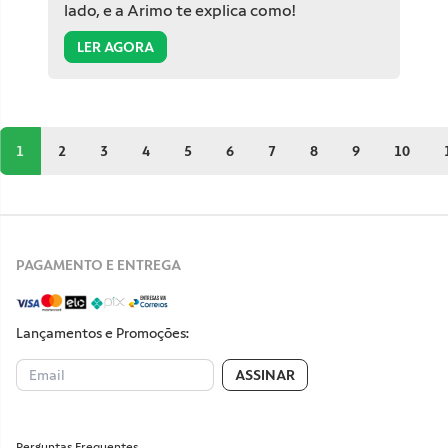
lado, e a Arimo te explica como!
LER AGORA
1
2
3
4
5
6
7
8
9
10
PAGAMENTO E ENTREGA
Lançamentos e Promoções:
ASSINAR
Perguntas Frequentes