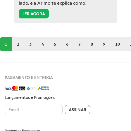
lado, e a Arimo te explica como!
LER AGORA
1
2
3
4
5
6
7
8
9
10
PAGAMENTO E ENTREGA
Lançamentos e Promoções:
ASSINAR
Perguntas Frequentes