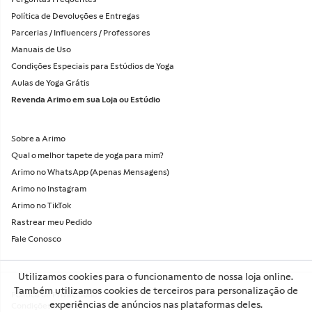
Política de Devoluções e Entregas
Parcerias / Influencers / Professores
Manuais de Uso
Condições Especiais para Estúdios de Yoga
Aulas de Yoga Grátis
Revenda Arimo em sua Loja ou Estúdio
Sobre a Arimo
Qual o melhor tapete de yoga para mim?
Arimo no WhatsApp (Apenas Mensagens)
Arimo no Instagram
Arimo no TikTok
Rastrear meu Pedido
Fale Conosco
1. Onde é para entregar?
Utilizamos cookies para o funcionamento de nossa loja online.
Também utilizamos cookies de terceiros para personalização de
Política de Privacidade
CEP
experiências de anúncios nas plataformas deles.
BUSCAR
Condições de Uso