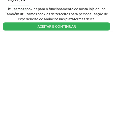
1. Onde é para entregar?
Utilizamos cookies para o funcionamento de nossa loja online.
VER MAIS
Também utilizamos cookies de terceiros para personalização de
CEP
experiências de anúncios nas plataformas deles.
BUSCAR
ACEITAR E CONTINUAR
NÃO SEI MEU CEP
OK
PAGAMENTO E ENTREGA
Lançamentos e Promoções:
ASSINAR
Perguntas Frequentes
Política de Devoluções e Entregas
Parcerias / Influencers / Professores
Manuais de Uso