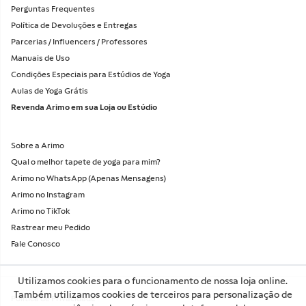
esgotado
AR1347
Arimo Start Tapete de Yoga PVC
Verde
R$138,90
VER MAIS
esgotado
AR3150
novo
Arimo Start Comfort Tapete de
Yoga PVC 8 mm Cinza
R$168,90
1. Onde é para entregar?
Utilizamos cookies para o funcionamento de nossa loja online.
VER MAIS
Também utilizamos cookies de terceiros para personalização de
CEP