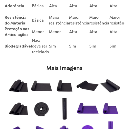
Aderência
Básica
Alta
Alta
Alta
Alta
Resistência
Maior
Maior
Maior
Maior
Básica
do Material
resistência
resistência
resistência
resistênci
Proteção nas
Menor
Menor
Alta
Alta
Alta
Articulações
Não,
Biodegradável
deve ser
Sim
Sim
Sim
Sim
reciclado
Mais Imagens