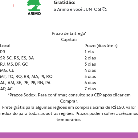
Gratidão:
a Arimo e você JUNTOS! 🥰
Prazo de Entrega*
Capitais
Local
Prazo (dias úteis)
PR
1 dia
SP, SC, RS, ES, BA
2 dias
RJ, MS, DF, GO
3 dias
MG, CE
4 dias
MT, TO, RO, RR, MA, PI, RO
5 dias
AL, AM, SE, PE, PB, RN, PA
6 dias
AP, AC
7 dias
*Prazos Sedex. Para confirmar, consulte seu CEP após clicar em
Comprar.
Frete grátis para algumas regiões em compras acima de R$150, valor
reduzido para todas as outras regiões. Prazos podem sofrer acréscimos
temporários.