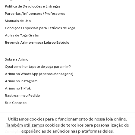
Política de Devoluções e Entregas
Parcerias / Influencers / Professores
Manuais de Uso
Condições Especiais para Estúdios de Yoga
Aulas de Yoga Grátis
Revenda Arimo em sua Loja ou Estúdio
Sobre a Arimo
Qual o melhor tapete de yoga para mim?
Arimo no WhatsApp (Apenas Mensagens)
Arimo no Instagram
Arimo no TikTok
Rastrear meu Pedido
Fale Conosco
1. Onde é para entregar?
Utilizamos cookies para o funcionamento de nossa loja online.
Também utilizamos cookies de terceiros para personalização de
Política de Privacidade
CEP
experiências de anúncios nas plataformas deles.
BUSCAR
Condições de Uso