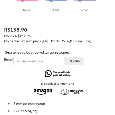
Rosa
Azul
Roxo
R$138,90
No Pix
R$131,95
.
No cartão 3x sem juros (até 10x de
R$16,81
com juros).
Seja avisado quando voltar ao estoque.
Email
ENVIAR
Disponível também em:
5 mm de espessura;
PVC ecológico;