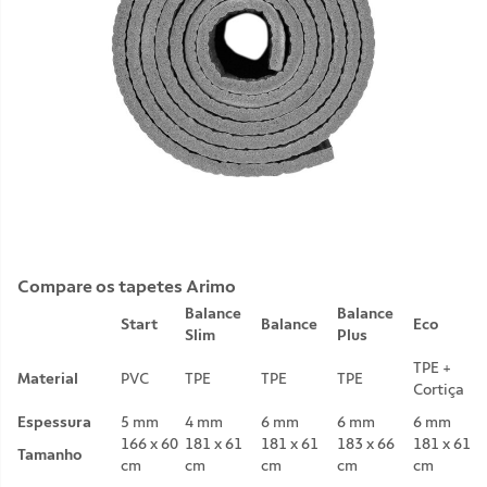
Compare os tapetes Arimo
Balance
Balance
Start
Balance
Eco
Slim
Plus
TPE +
Material
PVC
TPE
TPE
TPE
Cortiça
Espessura
5 mm
4 mm
6 mm
6 mm
6 mm
166 x 60
181 x 61
181 x 61
183 x 66
181 x 61
Tamanho
cm
cm
cm
cm
cm