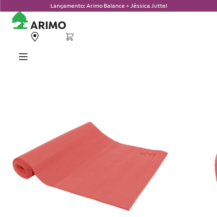
Lançamento: Arimo Balance + Jéssica Juttel