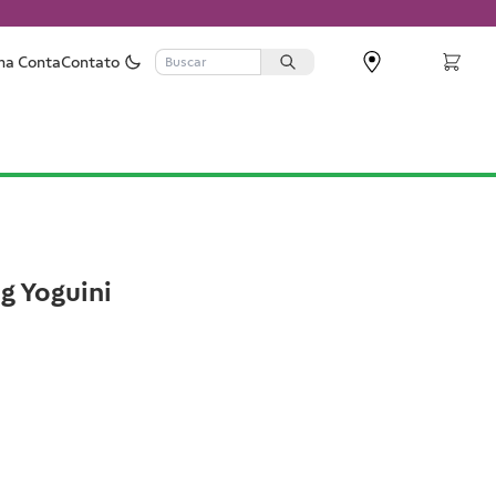
ha Conta
Contato
g Yoguini