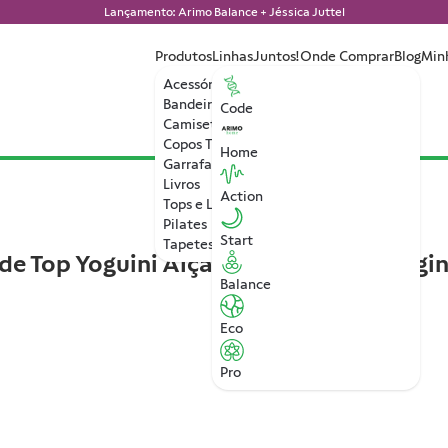
Lançamento: Arimo Balance + Jéssica Juttel
Produtos
Linhas
Juntos!
Onde Comprar
Blog
Min
Acessórios
Bandeiras
Code
Camisetas
Copos Térmicos
Home
Garrafa de Água
Livros
Action
Tops e Leggings
Pilates
AR3330
Start
Tapetes de Yoga
e Top Yoguini Alça
Arimo Code Leggin
Balance
R$168,90
Eco
VER MAIS
Pro