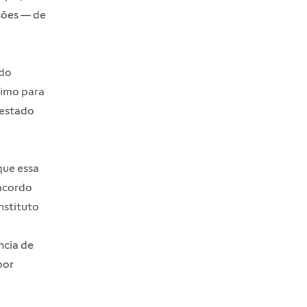
ções — de
ndo
timo para
 estado
que essa
 acordo
nstituto
ncia de
por