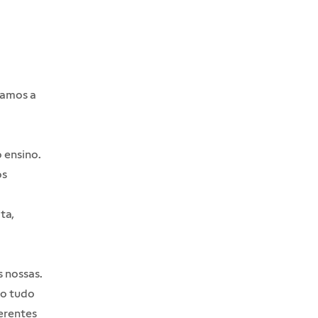
namos a
o ensino.
os
ita
,
 nossas.
so tudo
erentes