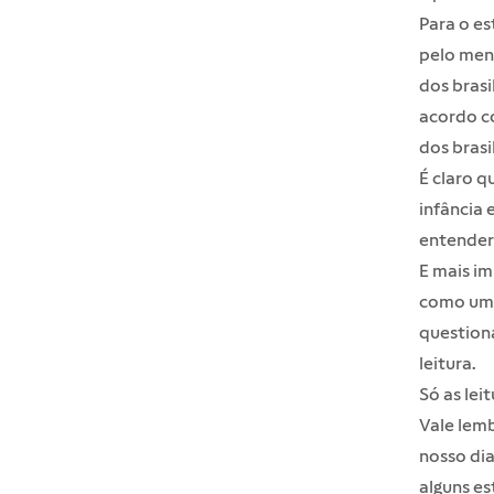
Para o es
pelo meno
dos brasi
acordo co
dos bras
É claro q
infância
entender 
E mais i
como um 
question
leitura.
Só as lei
Vale lemb
nosso dia
alguns es