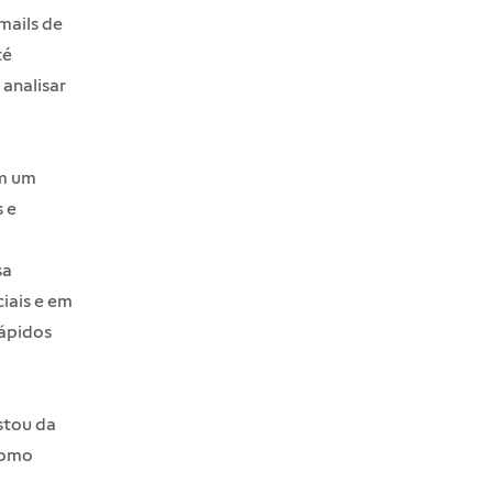
mails de
té
 analisar
em um
 e
sa
iais e em
rápidos
stou da
 como