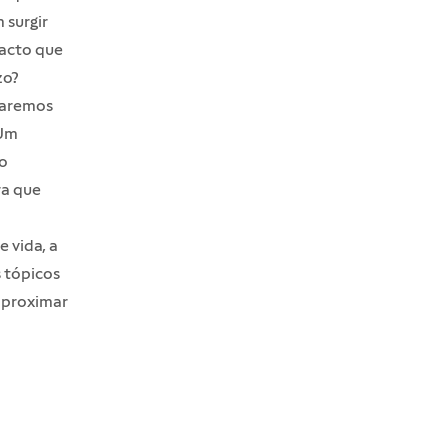
 surgir
pacto que
zo?
daremos
 Um
vo
ra que
e vida, a
s tópicos
aproximar