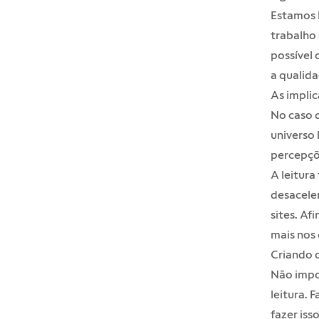
Estamos 
trabalho 
possível 
a qualida
As implic
No caso d
universo 
percepçõ
A leitura
desacele
sites. Afi
mais nos
Criando o
Não impo
leitura. 
fazer isso