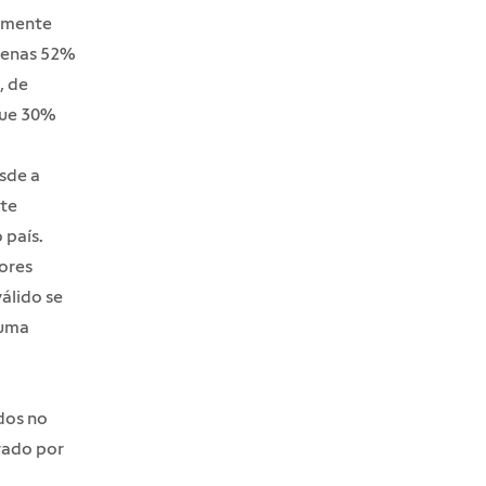
almente
apenas 52%
, de
que
30%
esde a
nte
 país.
ores
álido se
 uma
dos no
erado por