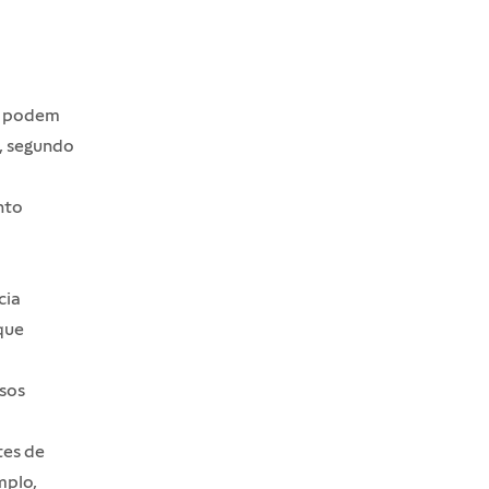
as podem
l, segundo
nto
cia
que
rsos
tes de
mplo,