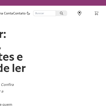
ha Conta
Contato
r:
,
tes e
e ler
 Confira
 a
de quem