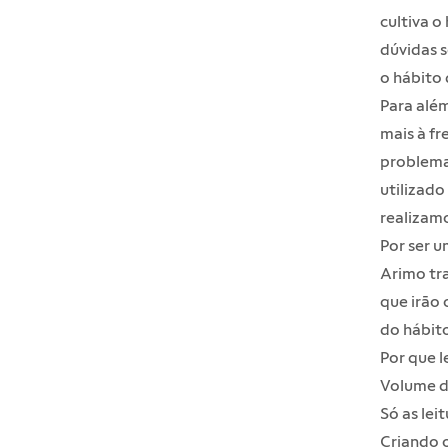
cultiva o
dúvidas s
o hábito 
Para além
mais à fr
problema 
utilizado
realizam
Por ser u
Arimo tra
que irão 
do hábito
Por que l
Volume d
Só as lei
Criando o