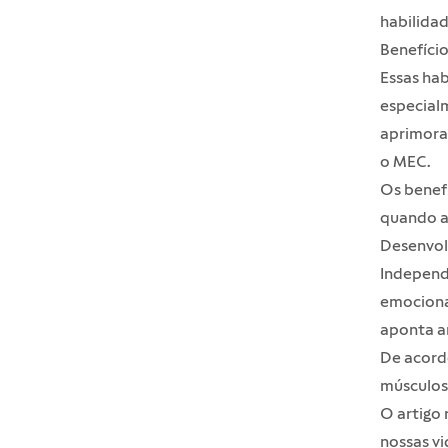
habilidad
Benefício
Essas hab
especialm
aprimorar
o
MEC
.
Os benefí
quando a 
Desenvol
Independ
emocional
aponta a
De acordo
músculos 
O artigo 
nossas vi