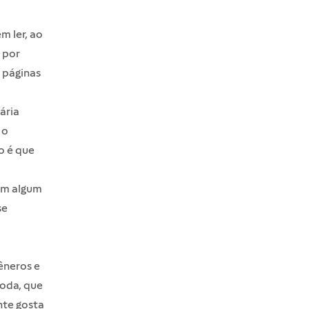
m ler, ao
 por
 páginas
ária
 o
o é que
 em algum
se
gêneros e
moda, que
nte gosta