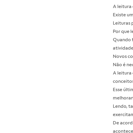
A leitura
Existe um
Leituras 
Por que l
Quando fa
atividad
Novos co
Não é nec
A leitura
conceitos
Esse últi
melhoran
Lendo, t
exercitam
De acord
acontece 