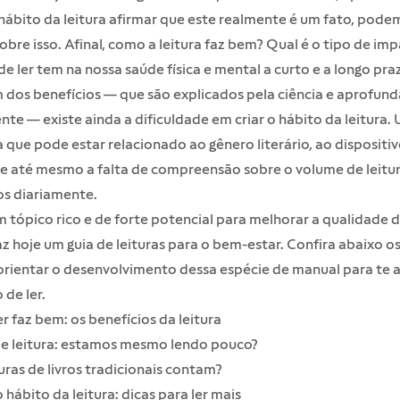
 hábito da leitura afirmar que este realmente é um fato, podem
obre isso. Afinal, como a leitura faz bem? Qual é o tipo de im
de ler tem na nossa saúde física e mental a curto e a longo pra
 dos benefícios — que são explicados pela ciência e aprofun
ente — existe ainda a dificuldade em criar o hábito da leitura.
que pode estar relacionado ao gênero literário, ao dispositi
 e até mesmo a falta de compreensão sobre o volume de leitu
os diariamente.
m tópico rico e de forte potencial para melhorar a qualidade d
z hoje um guia de leituras para o bem-estar. Confira abaixo o
orientar o desenvolvimento dessa espécie de manual para te 
 de ler.
er faz bem: os benefícios da leitura
e leitura: estamos mesmo lendo pouco?
turas de livros tradicionais contam?
 hábito da leitura: dicas para ler mais