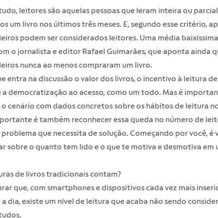
tudo, leitores são aquelas pessoas que leram inteira ou parci
s um livro nos últimos três meses. E, segundo esse critério, 
leiros podem ser considerados leitores. Uma média baixíssima
m o jornalista e editor Rafael Guimarães, que aponta ainda 
ileiros nunca ao menos compraram um livro
.
ue entra na discussão o valor dos livros, o incentivo à leitura d
 e a democratização ao acesso, como um todo. Mas é importa
o cenário com dados concretos sobre os hábitos de leitura no
mportante é também reconhecer essa queda no número de leit
problema que necessita de solução. Começando por você, é v
ar sobre o quanto tem lido e o que te motiva e desmotiva em
turas de livros tradicionais contam?
rar que, com smartphones e dispositivos cada vez mais inseri
 a dia, existe um nível de leitura que acaba não sendo consid
tudos.