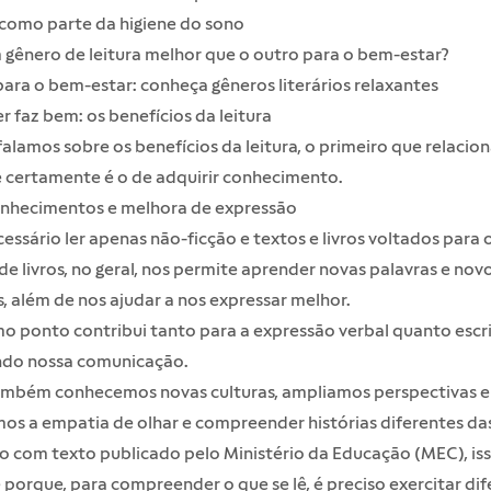
 como parte da higiene do sono
 gênero de leitura melhor que o outro para o bem-estar?
para o bem-estar: conheça gêneros literários relaxantes
er faz bem: os benefícios da leitura
lamos sobre os benefícios da leitura, o primeiro que relacio
e certamente é o de adquirir conhecimento.
nhecimentos e melhora de expressão
essário ler apenas não-ficção e textos e livros voltados para 
 de livros, no geral, nos permite aprender novas palavras e nov
, além de nos ajudar a nos expressar melhor.
mo ponto contribui tanto para a expressão verbal quanto
escr
do nossa comunicação.
ambém conhecemos novas culturas, ampliamos perspectivas e
os a empatia de olhar e compreender histórias diferentes das
o com texto publicado pelo
Ministério da Educação
(MEC), is
porque, para compreender o que se lê, é preciso exercitar dif