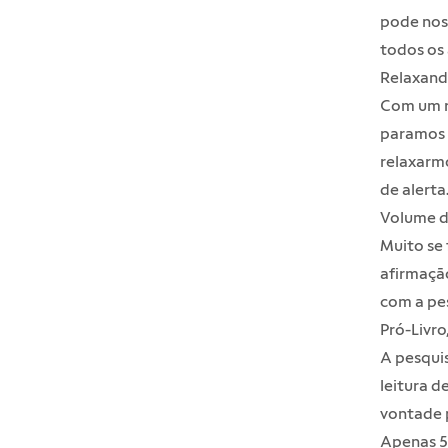
pode nos 
todos os
Relaxan
Com um ri
paramos p
relaxarmo
de alerta
Volume d
Muito se
afirmação
com a pe
Pró-Livro
A pesqui
leitura d
vontade p
Apenas 52