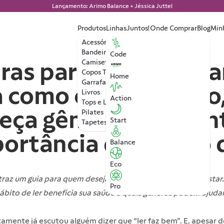
Lançamento: Arimo Balance + Jéssica Juttel
Produtos
Linhas
Juntos!
Onde Comprar
Blog
Min
Acessórios
Bandeiras
Code
uras para o bem-esta
Camisetas
Copos Térmicos
Home
Garrafa de Água
 como criar o hábito
Livros
Action
Tops e Leggings
eça gêneros relaxan
Pilates
Start
Tapetes de Yoga
ortância do hábito d
Balance
Eco
raz um guia para quem deseja usar a leitura para o bem-estar.
Pro
bito de ler beneficia sua saúde e quais gêneros podem ajudar
amente já escutou alguém dizer que “ler faz bem”. E, apesar 