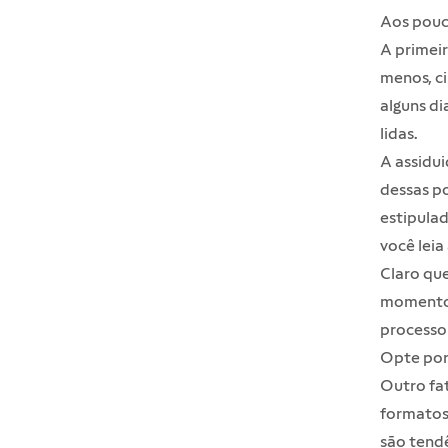
Aos pouc
A primeir
menos, ci
alguns d
lidas.
A assidui
dessas po
estipula
você leia
Claro que
momento,
processo
Opte por
Outro fat
formatos 
são tendê