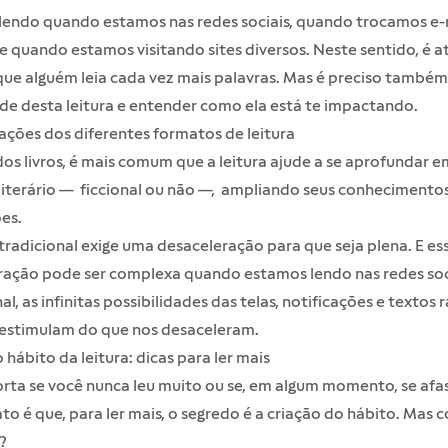
lendo quando estamos nas redes sociais, quando trocamos e-
e quando estamos visitando sites diversos. Neste sentido, é a
que alguém leia cada vez mais palavras. Mas é preciso também
de desta leitura e entender como ela está te impactando.
ações dos diferentes formatos de leitura
os livros, é mais comum que a leitura ajude a se aprofundar 
literário — ficcional ou não —, ampliando seus conhecimentos
es.
 tradicional exige uma desaceleração para que seja plena. E es
ração pode ser complexa quando estamos lendo nas redes soc
nal, as infinitas possibilidades das telas, notificações e textos 
 estimulam do que nos desaceleram.
 hábito da leitura: dicas para ler mais
rta se você nunca leu muito ou se, em algum momento, se afa
Fato é que, para ler mais, o segredo é a criação do hábito. Mas
?