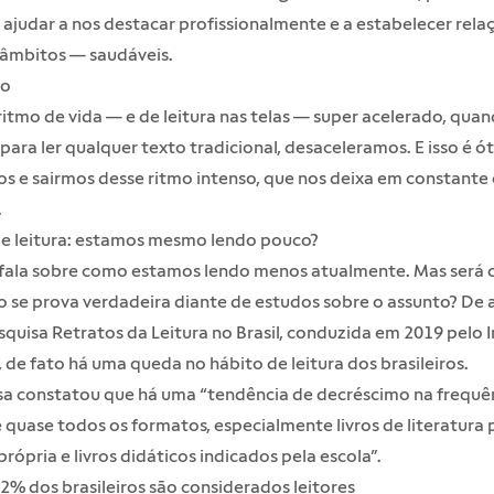
ajudar a nos destacar profissionalmente e a estabelecer rela
 âmbitos — saudáveis.
do
tmo de vida — e de leitura nas telas — super acelerado, qua
ara ler qualquer texto tradicional, desaceleramos. E isso é ó
s e sairmos desse ritmo intenso, que nos deixa em constante
.
e leitura: estamos mesmo lendo pouco?
 fala sobre como estamos lendo menos atualmente. Mas será 
 se prova verdadeira diante de estudos sobre o assunto? De
squisa
Retratos da Leitura no Brasil
, conduzida em 2019 pelo I
, de fato há uma queda no hábito de leitura dos brasileiros.
sa constatou que há uma “tendência de decréscimo na frequê
e quase todos os formatos, especialmente livros de literatura 
rópria e livros didáticos indicados pela escola”.
% dos brasileiros são considerados leitores