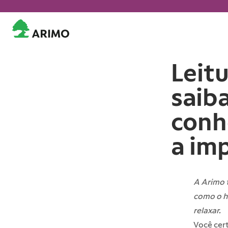
Leit
saiba
conh
a imp
A Arimo t
como o há
relaxar.
Você cert