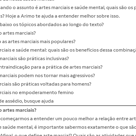
ando o assunto é artes marciais e saúde mental, quais são os p
s? Hoje a Arimo te ajuda a entender melhor sobre isso.
baixo os tópicos abordados ao longo do texto?
 artes marciais?
 as artes marciais mais populares?
ciais e saúde mental: quais são os benefícios dessa combinaç
marciais são práticas inclusivas?
ntraindicação para a prática de artes marciais?
marciais podem nos tornar mais agressivos?
ciais são práticas voltadas para homens?
rciais no empoderamento femino
de assédio, busque ajuda
 artes marciais?
 começarmos a entender um pouco melhor a relação entre art
 e saúde mental, é importante sabermos exatamente o que são
 Afinal, o que define arte marcial? Quais são as atividades que 