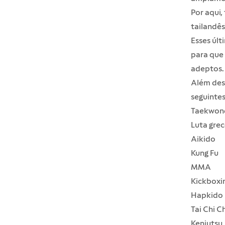
Por aqui,
tailandês
Esses últ
para que 
adeptos.
Além dess
seguintes
Taekwon
Luta gre
Aikido
Kung Fu
MMA
Kickboxi
Hapkido
Tai Chi C
Kenjutsu