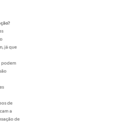
ação?
es
ão
m, já que
e, podem
 são
es
pos de
acam a
nsação de