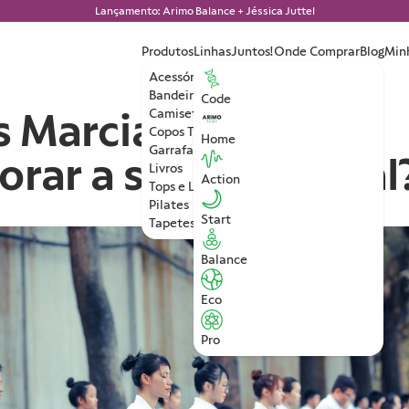
Lançamento: Arimo Balance + Jéssica Juttel
Produtos
Linhas
Juntos!
Onde Comprar
Blog
Min
Acessórios
Bandeiras
Code
s Marciais podem
Camisetas
Copos Térmicos
Home
Garrafa de Água
orar a saúde mental
Livros
Action
Tops e Leggings
Pilates
Start
Tapetes de Yoga
Balance
Eco
Pro