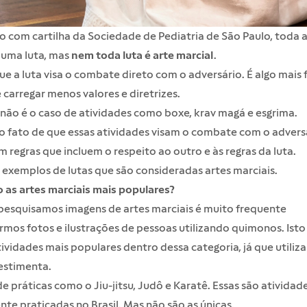
 com cartilha da Sociedade de Pediatria de São Paulo, toda 
 uma luta, mas
nem toda luta é arte marcial
.
ue a luta visa o combate direto com o adversário. É algo mais f
carregar menos valores e diretrizes.
não é o caso de atividades como boxe, krav magá e esgrima.
 fato de que essas atividades visam o combate com o adversá
regras que incluem o respeito ao outro e às regras da luta.
 exemplos de lutas que são consideradas artes marciais.
 as artes marciais mais populares?
esquisamos imagens de artes marciais é muito frequente
mos fotos e ilustrações de pessoas utilizando quimonos. Isto
ividades mais populares dentro dessa categoria, já que utiliz
vestimenta.
de práticas como o Jiu-jitsu, Judô e Karatê. Essas são atividad
e praticadas no Brasil. Mas não são as únicas.