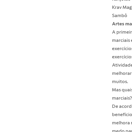
Krav Mag
Sambô
Artes ma
A primeir
marciais 
exercícios
exercíci
Atividade
melhorar 
muitos.
Mas quais
marciais?
De acord
benefício
melhora 
medo para