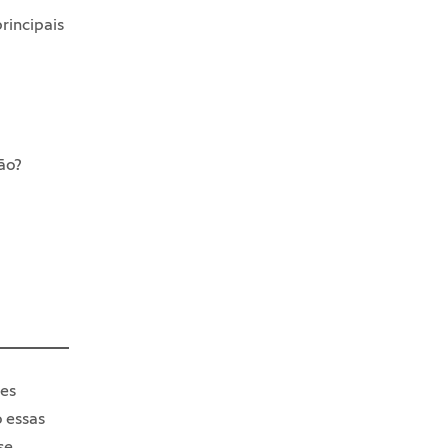
rincipais
ão?
es
 essas
se