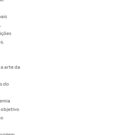
pais
.
ições
s,
 a arte da
s do
emia
 objetivo
mo
 origem