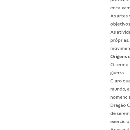
encaixam
As artes 
objetivos
As ativid
próprias.
moviment
Origens d
O termo “
guerra.
Claro que
mundo, a
nomenclat
Dragão C
de serem 
exercício
Apesar de