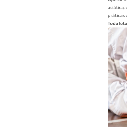
asiática,
práticas 
Toda luta