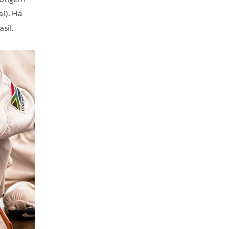
al). Há
sil.