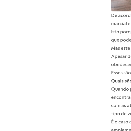
De acordo
marcial é
Isto porq
que pode 
Mas este 
Apesar do
obedecem 
Esses são
Quais são
Quando p
encontrar
com as at
tipo de 
É o caso 
amplament