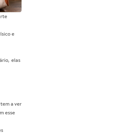
arte
ísico e
rio, elas
 tem a ver
am esse
es