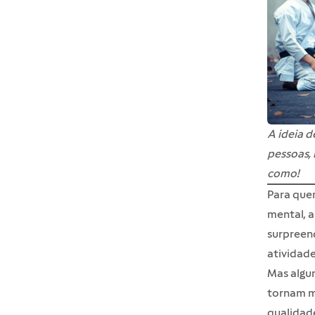
A ideia d
pessoas, 
como!
Para quem
mental, a
surpreend
atividades
Mas algu
tornam ma
qualidad