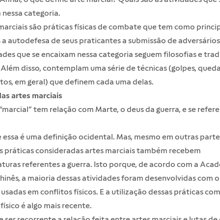
 nessa categoria.
marciais são práticas físicas de combate que tem como princi
 a autodefesa de seus praticantes a submissão de adversários
ades que se encaixam nessa categoria seguem filosofias e trad
 Além disso, contemplam uma série de técnicas (golpes, queda
os, em geral) que definem cada uma delas.
as artes marciais
marcial” tem relação com Marte, o deus da guerra, e se refere
 essa é uma definição ocidental. Mas, mesmo em outras parte
s práticas consideradas artes marciais também recebem
uras referentes a guerra. Isto porque, de acordo com a
Acad
hinês
, a maioria dessas atividades foram desenvolvidas com o
usadas em conflitos físicos. E a utilização dessas práticas co
 físico é algo mais recente.
 ser recorrente a relação feita entre artes marciais e lutas de