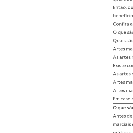
Então, qu
benefício
Confira a
O que são
Quais são
Artes mar
As artes 
Existe co
As artes 
Artes mar
Artes ma
Em caso 
O que são
Antes de
marciais
práticas.