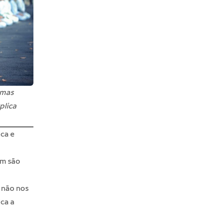
umas
plica
ica e
o
ém são
 não nos
ca a