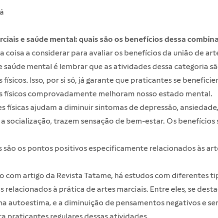
á
rciais e saúde mental: quais são os benefícios dessa combin
a coisa a considerar para avaliar os benefícios da união de art
e saúde mental é lembrar que as atividades dessa categoria s
 físicos. Isso, por si só, já garante que praticantes se beneficie
os físicos comprovadamente melhoram nosso estado mental.
s físicas ajudam a diminuir sintomas de depressão, ansiedad
a socialização, trazem sensação de bem-estar. Os benefícios
 são os pontos positivos especificamente relacionados às art
o com artigo da
Revista Tatame
, há estudos com diferentes ti
s relacionados à prática de artes marciais. Entre eles, se dest
na autoestima, e a diminuição de pensamentos negativos e se
 praticantes regulares dessas atividades.