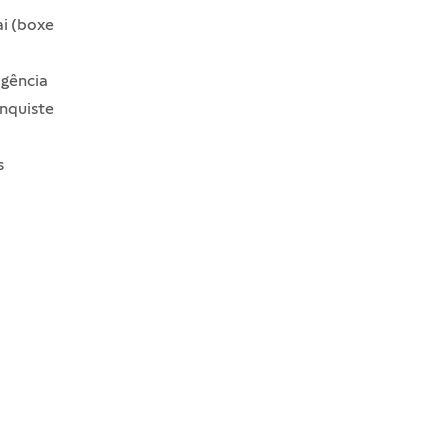
ai (boxe
igência
onquiste
s