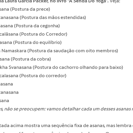
a Laura Garcia Packer, no livro “A Senda Do Yoga”.
Veja:
ana (Postura da prece)
tanasana (Postura das mãos estendidas)
asana (Postura da cegonha)
calāsana (Postura do Corredor)
sana (Postura do equilíbrio)
 Namaskara (Postura da saudação com oito membros)
sana (Postura da cobra)
ha Svanasana (Postura do cachorro olhando para baixo)
calasana (Postura do corredor)
tasana
tanasana
sana
es, não se preocupem: vamos detalhar cada um desses asanas 
itada acima mostra uma sequência fixa de asanas, mas lembra