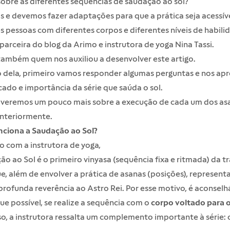
obre as diferentes sequências de saudação ao sol?
e devemos fazer adaptações para que a prática seja acessíve
s pessoas com diferentes corpos e diferentes níveis de habilid
 parceira do blog da Arimo e instrutora de yoga Nina Tassi.
ambém quem nos auxiliou a desenvolver este artigo.
o dela, primeiro vamos responder algumas perguntas e nos ap
icado e importância da série que saúda o sol.
 veremos um pouco mais sobre a execução de cada um dos as
anteriormente.
ciona a Saudação ao Sol?
 com a instrutora de yoga,
ão ao Sol é o primeiro vinyasa (sequência fixa e ritmada) da t
e, além de envolver a prática de asanas (posições), represent
 profunda reverência ao Astro Rei. Por esse motivo, é aconselh
e possível, se realize a sequência com o
corpo voltado para o
o, a instrutora ressalta um complemento importante à série: 