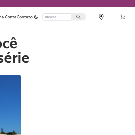
ha Conta
Contato
ocê
série