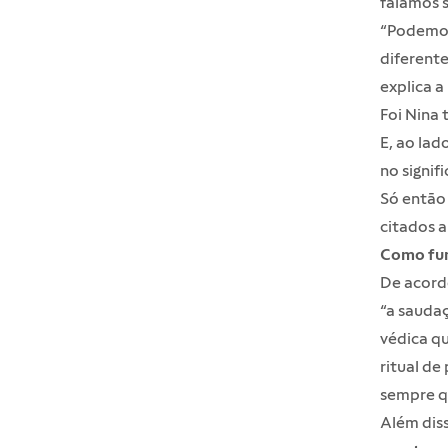
falamos s
“Podemos 
diferente
explica a
Foi
Nina
t
E, ao lad
no signif
Só então
citados 
Como fun
De acordo
“a saudaç
védica qu
ritual de
sempre qu
Além diss