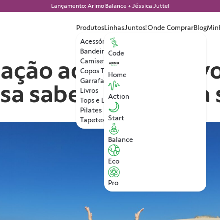
Lançamento: Arimo Balance + Jéssica Juttel
Produtos
Linhas
Juntos!
Onde Comprar
Blog
Min
Acessórios
Bandeiras
Code
ação ao sol: o que v
Camisetas
Copos Térmicos
Home
Garrafa de Água
sa saber sobre essa 
Livros
Action
Tops e Leggings
Pilates
Start
Tapetes de Yoga
Balance
Eco
Pro