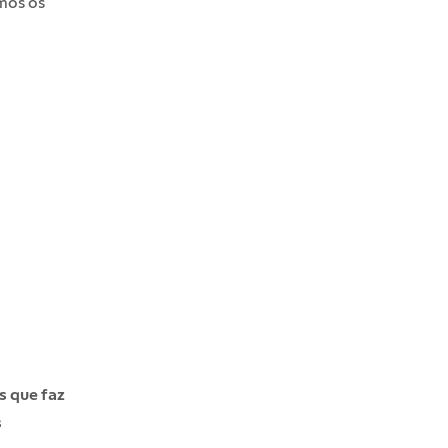
mos os
s que faz
s