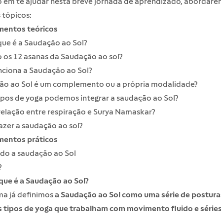
 em te ajudar nesta breve jornada de aprendizado, abordare
 tópicos:
entos teóricos
 que é a Saudação ao Sol?
 os 12 asanas da Saudação ao sol?
ciona a Saudação ao Sol?
ão ao Sol é um complemento ou a própria modalidade?
ipos de yoga podemos integrar a saudação ao Sol?
relação entre respiração e Surya Namaskar?
azer a saudação ao sol?
entos práticos
do a saudação ao Sol
?
 que é a Saudação ao Sol?
ma já definimos
a Saudação ao Sol como uma série de postura
s tipos de yoga que trabalham com movimento fluido e série