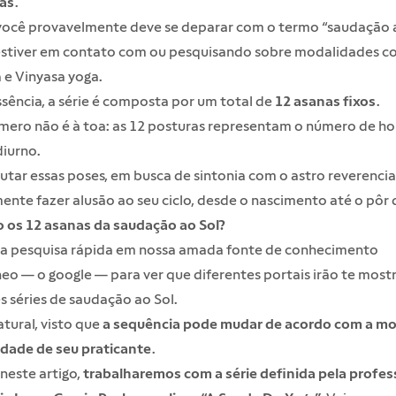
cas
.
, você provavelmente deve se deparar com o termo “saudação 
stiver em contato com ou pesquisando sobre modalidades 
 e Vinyasa yoga.
sência, a série é composta por um total de
12 asanas fixos
.
mero não é à toa: as 12 posturas representam o número de ho
iurno.
utar essas poses, em busca de sintonia com o astro reverenci
mente fazer alusão ao seu ciclo, desde o nascimento até o pôr d
o os 12 asanas da saudação ao Sol?
a pesquisa rápida em nossa amada fonte de conhecimento
eo — o google — para ver que diferentes portais irão te most
s séries de saudação ao Sol.
atural, visto que
a sequência pode mudar de acordo com a m
idade de seu praticante
.
neste artigo,
trabalharemos com a série definida pela profes