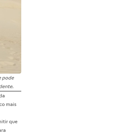
 e pode
dente.
da
uco mais
itir que
ara