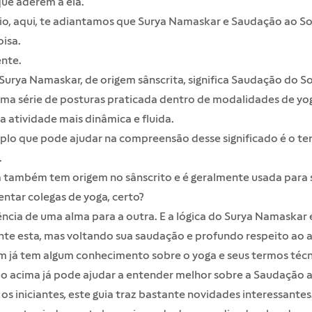
ue aderem a ela.
cio, aqui, te adiantamos que Surya Namaskar e Saudação ao So
isa.
ente.
urya Namaskar, de origem sânscrita, significa Saudação do Sol
uma série de posturas praticada dentro de modalidades de yo
 atividade mais dinâmica e fluida.
lo que pode ajudar na compreensão desse significado é o t
.
a também tem origem no sânscrito e é geralmente usada para 
ntar colegas de yoga, certo?
ência de uma alma para a outra. E a lógica do Surya Namaskar 
e esta, mas voltando sua saudação e profundo respeito ao as
 já tem algum conhecimento sobre o yoga e seus termos técni
o acima já pode ajudar a entender melhor sobre a Saudação a
os iniciantes, este guia traz bastante novidades interessantes