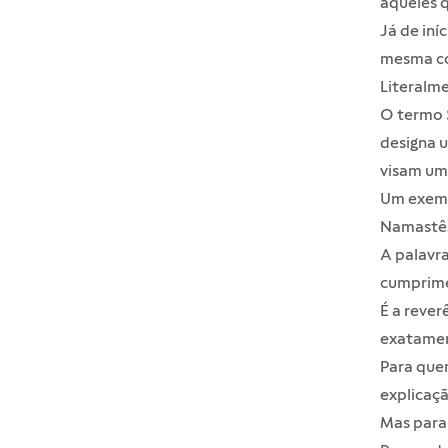
aqueles q
Já de iní
mesma co
Literalm
O termo S
designa 
visam uma
Um exemp
Namastê
A palavr
cumprime
É a rever
exatament
Para quem
explicaçã
Mas para 