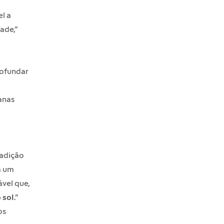
l a
ade,”
rofundar
anas
radição
a um
ável que,
 sol
.”
os