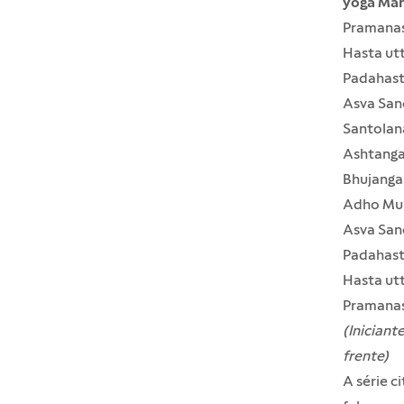
yoga Mari
Pramanas
Hasta ut
Padahast
Asva San
Santolana
Ashtanga
Bhujanga
Adho Muk
Asva San
Padahas
Hasta ut
Pramana
(Iniciant
frente)
A série c