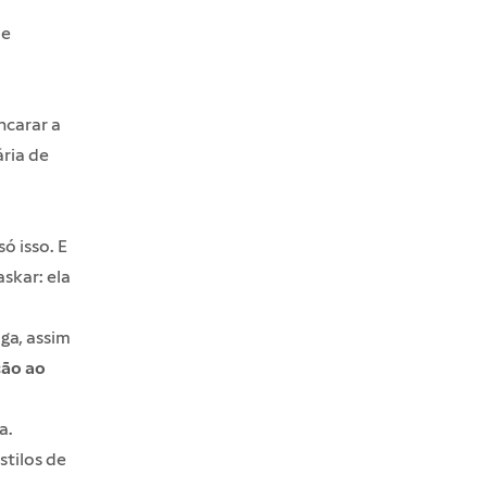
de
ncarar a
ria de
ó isso. E
skar: ela
ga, assim
ção ao
a.
stilos de