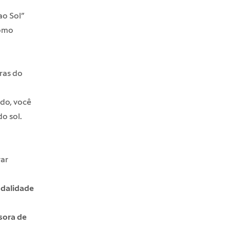
ao Sol”
como
ras do
ado, você
o sol.
rar
odalidade
sora de