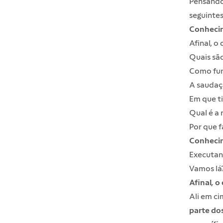
Pensando
seguintes
Conhecim
Afinal, o
Quais são
Como fun
A saudaç
Em que t
Qual é a 
Por que f
Conhecim
Executan
Vamos lá
Afinal, o
Ali em ci
parte do