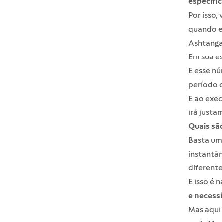
específi
Por isso
quando e
Ashtanga
Em sua es
E esse nú
período d
E ao exec
irá justa
Quais sã
Basta um
instantân
diferente
E isso é n
e necess
Mas aqui 