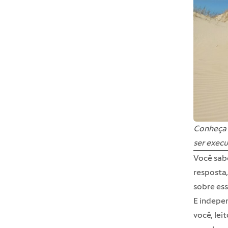
Conheça m
ser exec
Você sab
resposta,
sobre ess
E indepen
você, lei