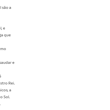
l são a
, e
ga que
ermo
saudar e
é
tro Rei.
cos, a
o Sol.
.