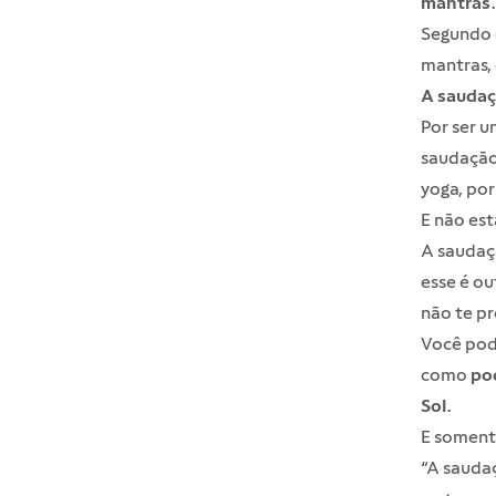
mantras
.
Segundo e
mantras, 
A saudaç
Por ser u
saudação 
yoga, po
E não est
A saudaçã
esse é o
não te pr
Você pode
como
po
Sol
.
E somente
“A saudaç