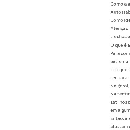
Como a a
Autossab
Como ide
Atenção! 
trechos e
O que é 
Para com
extremam
Isso que
ser para 
No geral,
Na tentat
gatilhos
em algum 
Então, a
afastam d