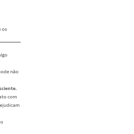
e os
algo
pode não
ciente.
tato com
rejudicam
os