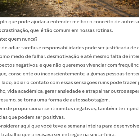
lo que pode ajudar a entender melhor o conceito de autos
ocrastinação, que é tão comum em nossas rotinas.
te: quem nunca?
 de adiar tarefas e responsabilidades pode ser justificada de 
omo medo de falhar, desmotivação e até mesmo falta de inte
ectos negativos, e que não queremos vivenciar com frequênci
ue, consciente ou inconscientemente, algumas pessoas tentem
 lado, adiar o contato com essas sensações ruins pode trazer 
ho, vida acadêmica, gerar ansiedade e atrapalhar outros aspe
 resumo, se torna uma forma de autossabotagem.
lém de proporcionar sentimentos negativos, também te impede
ias que podem ser positivas.
nsiderar aqui que você teve a semana inteira para desenvolv
 trabalho que precisava ser entregue na sexta-feira.