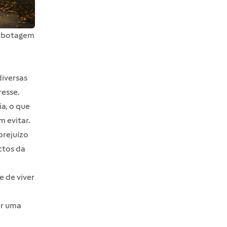
sabotagem
diversas
resse.
a, o que
 evitar.
prejuízo
ctos da
 de viver
er uma