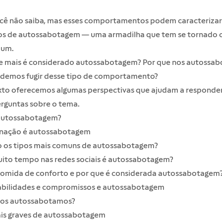
ocê não saiba, mas esses comportamentos podem caracterizar
 de autossabotagem — uma armadilha que tem se tornado 
mum.
e mais é considerado autossabotagem? Por que nos autossa
emos fugir desse tipo de comportamento?
xto oferecemos algumas perspectivas que ajudam a responder
erguntas sobre o tema.
autossabotagem?
inação é autossabotagem
o os tipos mais comuns de autossabotagem?
uito tempo nas redes sociais é autossabotagem?
comida de conforto e por que é considerada autossabotagem
bilidades e compromissos e autossabotagem
nos autossabotamos?
is graves de autossabotagem