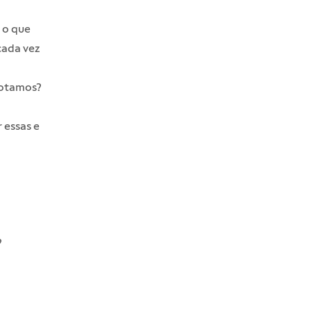
 o que
cada vez
botamos?
 essas e
?