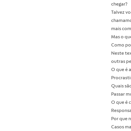
chegar?
Talvez v
chamamos
mais co
Mas o qu
Como pod
Neste te
outras p
O que é 
Procrast
Quais sã
Passar m
O que é 
Responsa
Por que 
Casos ma