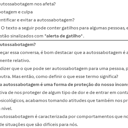
utossabotagem nos afeta?
otagem e culpa
ntificar e evitar a autossabotagem?
O texto a seguir pode conter gatilhos para algumas pessoas, 
stão sinalizados com
*alerta de gatilho*
.
autossabotagem?
eçar essa conversa, é bom destacar que a autossabotagem é 
ente relativo.
r dizer que o que pode ser autossabotagem para uma pessoa, 
outra. Mas então, como definir o que esse termo significa?
 a
autossabotagem é uma forma de proteção do nosso incons
iva de nos proteger de algum tipo de dor e de entrar em con
 psicológicos, acabamos tomando atitudes que também nos p
nível.
 autossabotagem é caracterizada por comportamentos que n
e situações que são difíceis para nós.