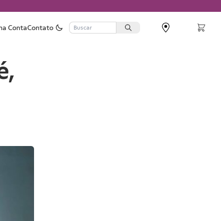
ha Conta
Contato
é,