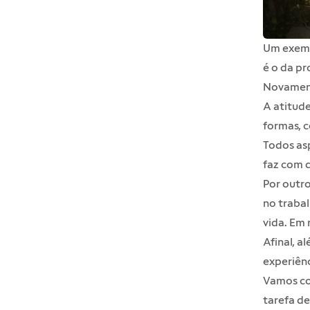
Um exemp
é o da pr
Novamen
A atitude
formas, c
Todos asp
faz com q
Por outro
no trabal
vida. Em
Afinal, a
experiênc
Vamos co
tarefa de