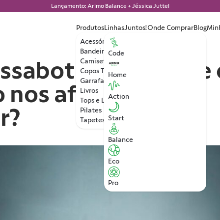
Lançamento: Arimo Balance + Jéssica Juttel
Produtos
Linhas
Juntos!
Onde Comprar
Blog
Min
Acessórios
Bandeiras
Code
ssabotagem: O que 
Camisetas
Copos Térmicos
Home
Garrafa de Água
 nos afeta e como
Livros
Action
Tops e Leggings
r?
Pilates
Start
Tapetes de Yoga
Balance
Eco
Pro