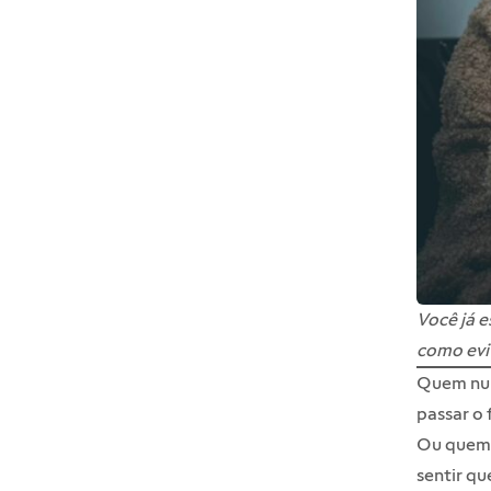
Você já e
como evi
Quem nu
passar o 
Ou quem
sentir q