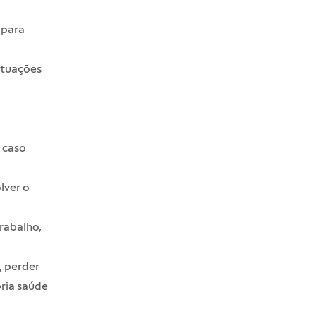
 para
situações
 caso
lver o
rabalho,
, perder
ria saúde