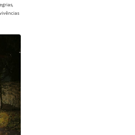
grias,
vivências