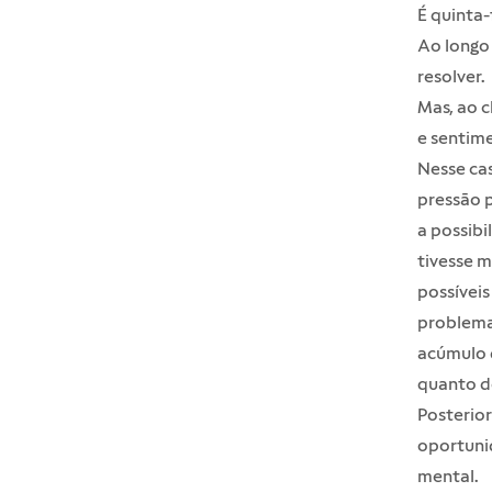
É quinta
Ao longo 
resolver.
Mas, ao c
e sentime
Nesse cas
pressão p
a possibi
tivesse 
possíveis
problem
acúmulo d
quanto de
Posterio
oportunid
mental.