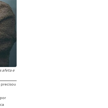
 afeta e
 precisou
 por
nca