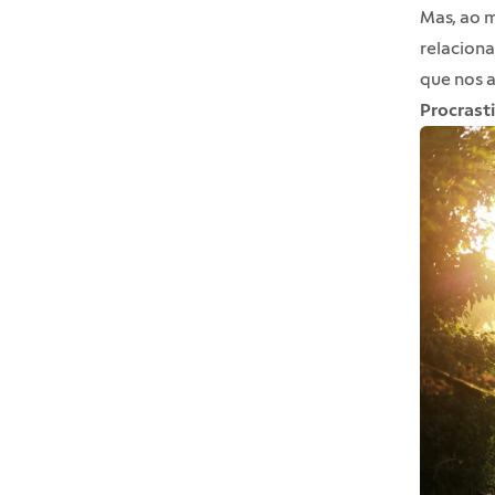
Mas, ao 
relaciona
que nos 
Procrast