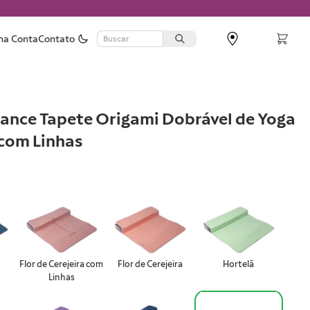
ha Conta
Contato
ance Tapete Origami Dobrável de Yoga
com Linhas
Flor de Cerejeira com
Flor de Cerejeira
Hortelã
Linhas