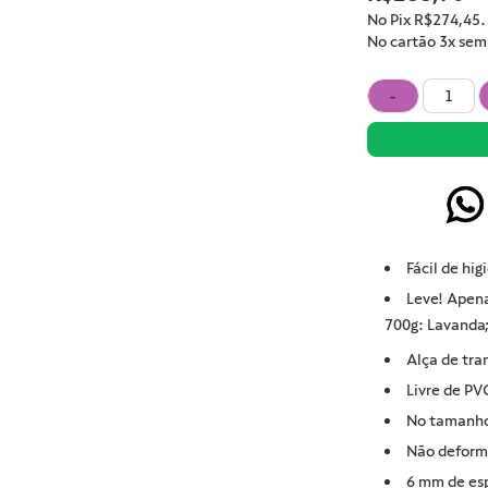
No Pix
R$274,45
.
No cartão 3x sem 
-
Fácil de hig
Leve! Apena
700g: Lavanda; 
Alça de tra
Livre de PVC
No tamanho 
Não deforma
6 mm de esp