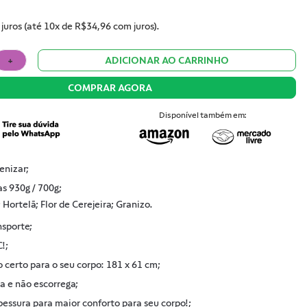
juros (até 10x de
R$34,96
com juros).
+
ADICIONAR AO CARRINHO
COMPRAR AGORA
Disponível também em:
ienizar;
s 930g / 700g;
Hortelã; Flor de Cerejeira; Granizo.
nsporte;
!;
certo para o seu corpo: 181 x 61 cm;
 e não escorrega;
essura para maior conforto para seu corpo!;