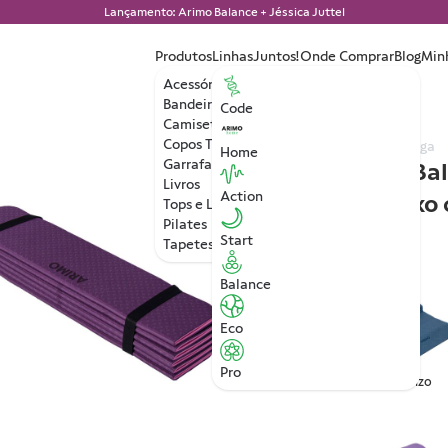
Lançamento: Arimo Balance + Jéssica Juttel
Produtos
Linhas
Juntos!
Onde Comprar
Blog
Min
Acessórios
Bandeiras
Code
Camisetas
Copos Térmicos
Tapete de Yoga
Home
Garrafa de Água
Arimo Bal
Livros
Action
TPE
Roxo 
Tops e Leggings
Pilates
Start
Tapetes de Yoga
Balance
Eco
Pro
Granizo