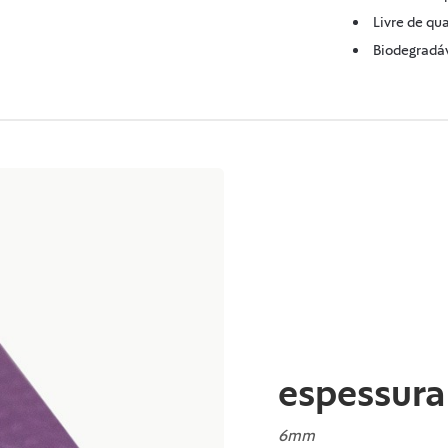
Livre de qu
Biodegradáv
espessura
6mm