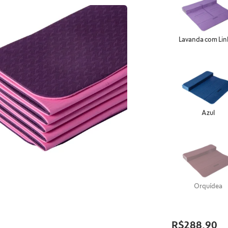
Lavanda com Lin
Azul
Orquídea
R$288,90