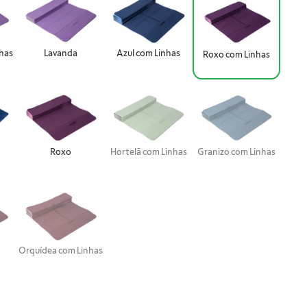
has
Lavanda
Azul com Linhas
Roxo com Linhas
Roxo
Hortelã com Linhas
Granizo com Linhas
Orquídea com Linhas