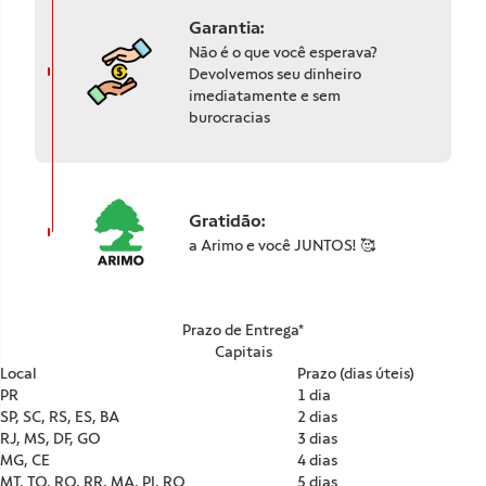
Garantia:
Não é o que você esperava?
Devolvemos seu dinheiro
imediatamente e sem
burocracias
Gratidão:
a Arimo e você JUNTOS! 🥰
Prazo de Entrega*
Capitais
Local
Prazo (dias úteis)
PR
1 dia
SP, SC, RS, ES, BA
2 dias
RJ, MS, DF, GO
3 dias
MG, CE
4 dias
MT, TO, RO, RR, MA, PI, RO
5 dias