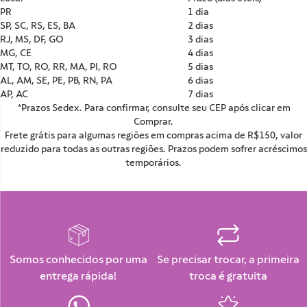
PR
1 dia
SP, SC, RS, ES, BA
2 dias
RJ, MS, DF, GO
3 dias
MG, CE
4 dias
MT, TO, RO, RR, MA, PI, RO
5 dias
AL, AM, SE, PE, PB, RN, PA
6 dias
AP, AC
7 dias
*Prazos Sedex. Para confirmar, consulte seu CEP após clicar em
Comprar.
Frete grátis para algumas regiões em compras acima de R$150, valor
reduzido para todas as outras regiões. Prazos podem sofrer acréscimos
temporários.
Somos conhecidos por uma
Se precisar trocar, a primeira
entrega rápida!
troca é gratuita